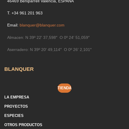
46469 Beniparrell Valencia, ESPAÑA
T. +34 961 201 963
Email:
blanquer@blanquer.com
Almacen:
N 39º 22′ 37,598″ O 0º 24′ 51,059″
Aserradero:
N 39º 20′ 49,114″ O 0º 26′ 2,101″
BLANQUER
TIENDA
LA EMPRESA
PROYECTOS
ESPECIES
OTROS PRODUCTOS