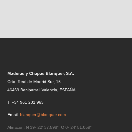
Maderas y Chapas Blanquer, S.A.
Crta. Real de Madrid Sur, 15
46469 Beniparrell Valencia, ESPAÑA
T. +34 961 201 963
Email:
blanquer@blanquer.com
Almacen:
N 39º 22′ 37,598″ O 0º 24′ 51,059″