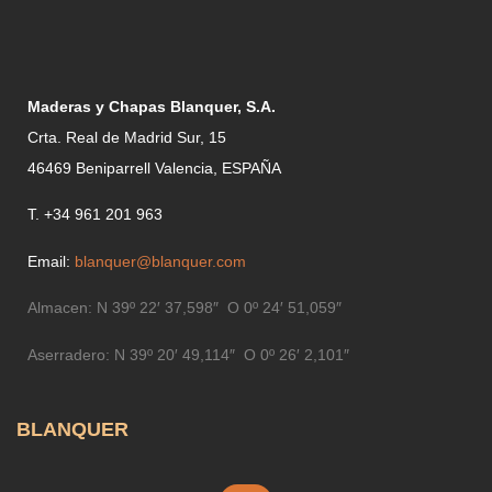
Maderas y Chapas Blanquer, S.A.
Crta. Real de Madrid Sur, 15
46469 Beniparrell Valencia, ESPAÑA
T. +34 961 201 963
Email:
blanquer@blanquer.com
Almacen:
N 39º 22′ 37,598″ O 0º 24′ 51,059″
Aserradero:
N 39º 20′ 49,114″ O 0º 26′ 2,101″
BLANQUER