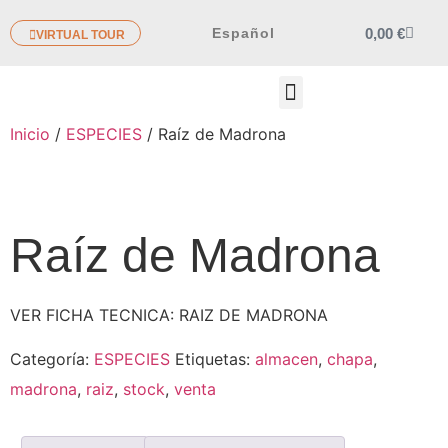
0,00
€
Español
VIRTUAL TOUR
OTROS PRODUCTOS
Inicio
/
ESPECIES
/ Raíz de Madrona
Raíz de Madrona
VER FICHA TECNICA: RAIZ DE MADRONA
Categoría:
ESPECIES
Etiquetas:
almacen
,
chapa
,
madrona
,
raiz
,
stock
,
venta