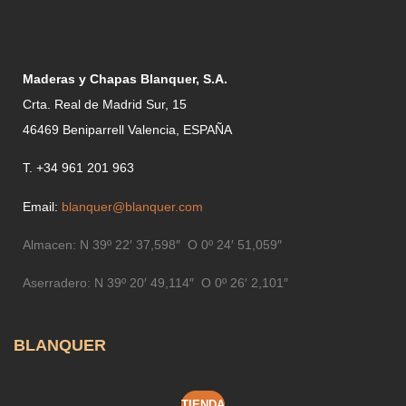
Maderas y Chapas Blanquer, S.A.
Crta. Real de Madrid Sur, 15
46469 Beniparrell Valencia, ESPAÑA
T. +34 961 201 963
Email:
blanquer@blanquer.com
Almacen:
N 39º 22′ 37,598″ O 0º 24′ 51,059″
Aserradero:
N 39º 20′ 49,114″ O 0º 26′ 2,101″
BLANQUER
TIENDA