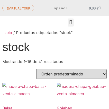
0,00
€
Español
VIRTUAL TOUR
OTROS PRODUCTOS
Inicio
/ Productos etiquetados “stock”
stock
Mostrando 1–16 de 41 resultados
Balsa
Goiabao