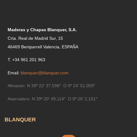
Maderas y Chapas Blanquer, S.A.
Crta. Real de Madrid Sur, 15
46469 Beniparrell Valencia, ESPAÑA
T. +34 961 201 963
Email:
blanquer@blanquer.com
Almacen:
N 39º 22′ 37,598″ O 0º 24′ 51,059″
Aserradero:
N 39º 20′ 49,114″ O 0º 26′ 2,101″
BLANQUER