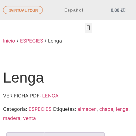
0,00
€
Español
VIRTUAL TOUR
OTROS PRODUCTOS
Inicio
/
ESPECIES
/ Lenga
Lenga
VER FICHA PDF:
LENGA
Categoría:
ESPECIES
Etiquetas:
almacen
,
chapa
,
lenga
,
madera
,
venta