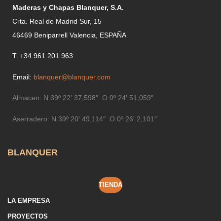
Maderas y Chapas Blanquer, S.A.
Crta. Real de Madrid Sur, 15
46469 Beniparrell Valencia, ESPAÑA
T. +34 961 201 963
Email:
blanquer@blanquer.com
Almacen:
N 39º 22′ 37,598″ O 0º 24′ 51,059″
Aserradero:
N 39º 20′ 49,114″ O 0º 26′ 2,101″
BLANQUER
TIENDA
LA EMPRESA
PROYECTOS