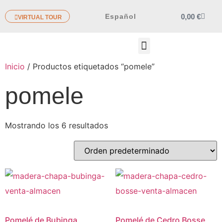
0,00
€
Español
VIRTUAL TOUR
OTROS PRODUCTOS
Inicio
/ Productos etiquetados “pomele”
pomele
Mostrando los 6 resultados
Pomelé de Bubinga
Pomelé de Cedro Bosse