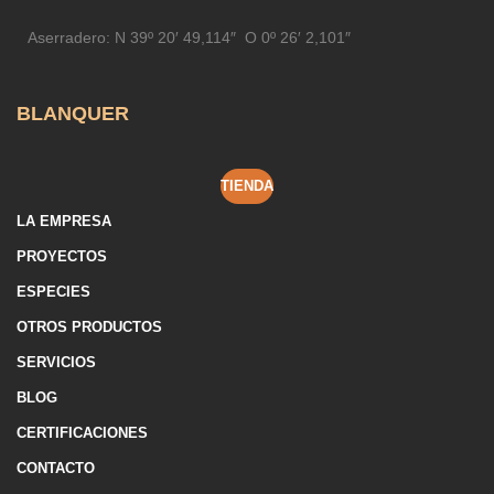
Aserradero:
N 39º 20′ 49,114″ O 0º 26′ 2,101″
BLANQUER
TIENDA
LA EMPRESA
PROYECTOS
ESPECIES
OTROS PRODUCTOS
SERVICIOS
BLOG
CERTIFICACIONES
CONTACTO