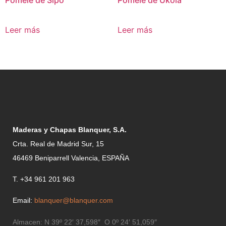
Leer más
Leer más
Maderas y Chapas Blanquer, S.A.
Crta. Real de Madrid Sur, 15
46469 Beniparrell Valencia, ESPAÑA
T. +34 961 201 963
Email:
blanquer@blanquer.com
Almacen:
N 39º 22′ 37,598″ O 0º 24′ 51,059″