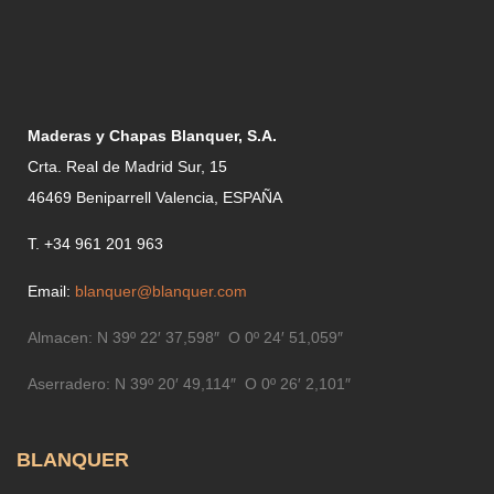
Maderas y Chapas Blanquer, S.A.
Crta. Real de Madrid Sur, 15
46469 Beniparrell Valencia, ESPAÑA
T. +34 961 201 963
Email:
blanquer@blanquer.com
Almacen:
N 39º 22′ 37,598″ O 0º 24′ 51,059″
Aserradero:
N 39º 20′ 49,114″ O 0º 26′ 2,101″
BLANQUER