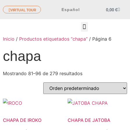
0,00
€
Español
VIRTUAL TOUR
OTROS PRODUCTOS
Inicio
/
Productos etiquetados “chapa”
/ Página 6
chapa
Mostrando 81–96 de 279 resultados
CHAPA DE IROKO
CHAPA DE JATOBA