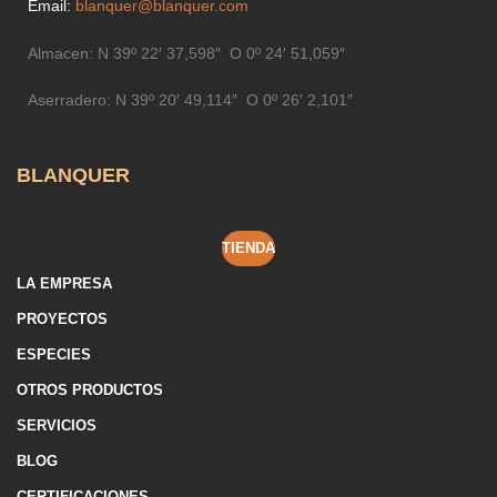
Email:
blanquer@blanquer.com
Almacen:
N 39º 22′ 37,598″ O 0º 24′ 51,059″
Aserradero:
N 39º 20′ 49,114″ O 0º 26′ 2,101″
BLANQUER
TIENDA
LA EMPRESA
PROYECTOS
ESPECIES
OTROS PRODUCTOS
SERVICIOS
BLOG
CERTIFICACIONES