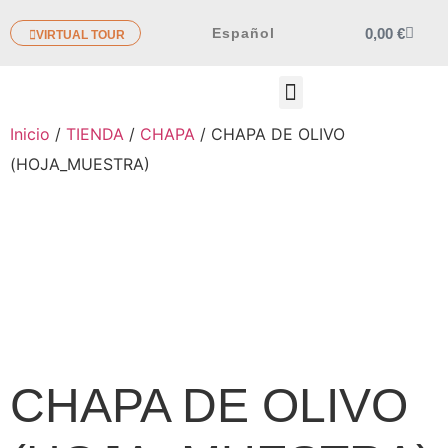
0,00
€
Español
VIRTUAL TOUR
OTROS PRODUCTOS
Inicio
/
TIENDA
/
CHAPA
/ CHAPA DE OLIVO
(HOJA_MUESTRA)
CHAPA DE OLIVO