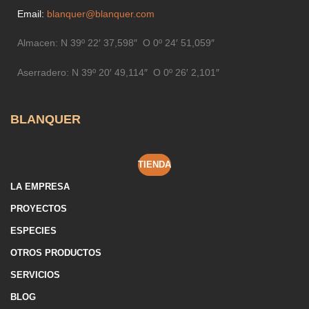
Email:
blanquer@blanquer.com
Almacen:
N 39º 22′ 37,598″ O 0º 24′ 51,059″
Aserradero:
N 39º 20′ 49,114″ O 0º 26′ 2,101″
BLANQUER
TIENDA
LA EMPRESA
PROYECTOS
ESPECIES
OTROS PRODUCTOS
SERVICIOS
BLOG