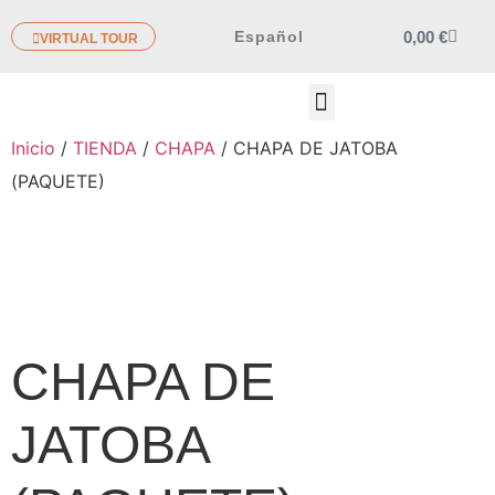
0,00
€
Español
VIRTUAL TOUR
OTROS PRODUCTOS
Inicio
/
TIENDA
/
CHAPA
/ CHAPA DE JATOBA
(PAQUETE)
CHAPA DE
JATOBA