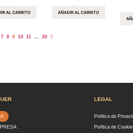
IR AL CARRITO
AÑADIR AL CARRITO
AÑ
7
8
9
10
11
…
20
QUER
LEGAL
DA
Política de Privac
MPRESA
Política de Cookie