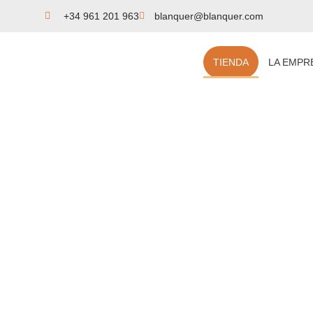
+34 961 201 963
blanquer@blanquer.com
TIENDA
LA EMPR