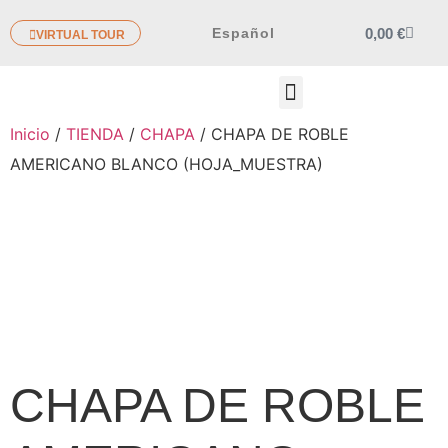
0,00
€
Español
VIRTUAL TOUR
OTROS PRODUCTOS
Inicio
/
TIENDA
/
CHAPA
/ CHAPA DE ROBLE
AMERICANO BLANCO (HOJA_MUESTRA)
CHAPA DE ROBLE