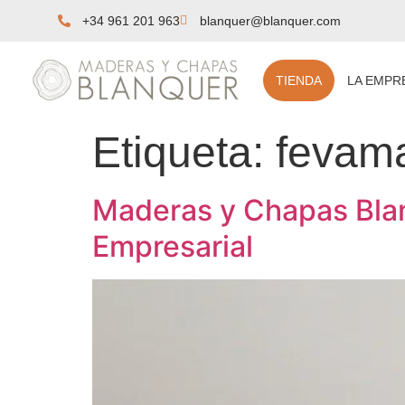
+34 961 201 963
blanquer@blanquer.com
TIENDA
LA EMPR
Etiqueta:
fevam
Maderas y Chapas Blan
Empresarial