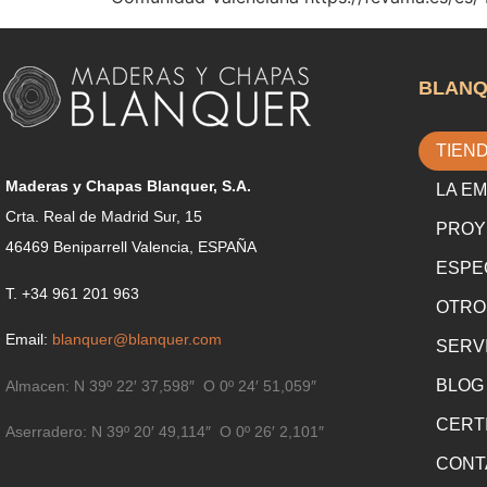
BLAN
TIEN
Maderas y Chapas Blanquer, S.A.
LA E
Crta. Real de Madrid Sur, 15
PROY
46469 Beniparrell Valencia, ESPAÑA
ESPE
T. +34 961 201 963
OTRO
Email:
blanquer@blanquer.com
SERV
BLOG
Almacen:
N 39º 22′ 37,598″ O 0º 24′ 51,059″
CERT
Aserradero:
N 39º 20′ 49,114″ O 0º 26′ 2,101″
CONT