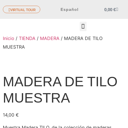
0,00
€
Español
VIRTUAL TOUR
OTROS PRODUCTOS
Inicio
/
TIENDA
/
MADERA
/ MADERA DE TILO
MUESTRA
MADERA DE TILO
MUESTRA
14,00
€
Muestra Madera TILO, de la colección de maderas