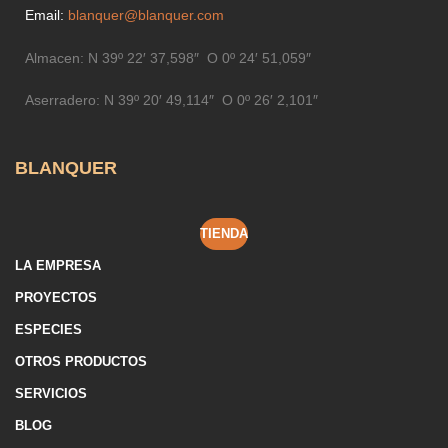
Email:
blanquer@blanquer.com
Almacen:
N 39º 22′ 37,598″ O 0º 24′ 51,059″
Aserradero:
N 39º 20′ 49,114″ O 0º 26′ 2,101″
BLANQUER
TIENDA
LA EMPRESA
PROYECTOS
ESPECIES
OTROS PRODUCTOS
SERVICIOS
BLOG