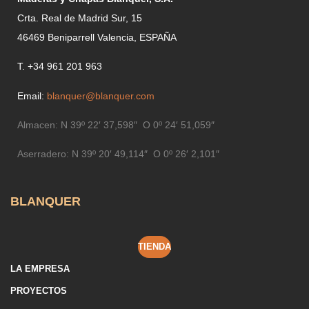
Crta. Real de Madrid Sur, 15
46469 Beniparrell Valencia, ESPAÑA
T. +34 961 201 963
Email:
blanquer@blanquer.com
Almacen:
N 39º 22′ 37,598″ O 0º 24′ 51,059″
Aserradero:
N 39º 20′ 49,114″ O 0º 26′ 2,101″
BLANQUER
TIENDA
LA EMPRESA
PROYECTOS