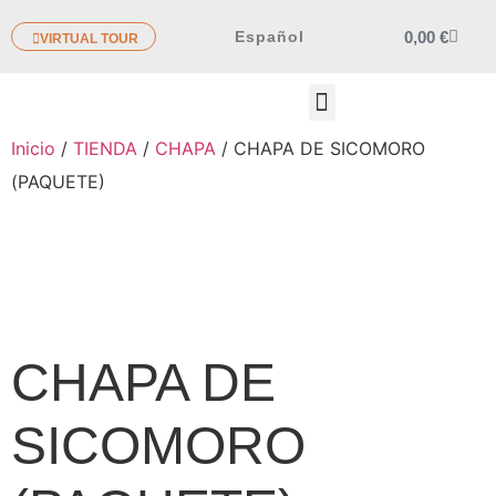
0,00
€
Español
VIRTUAL TOUR
OTROS PRODUCTOS
Inicio
/
TIENDA
/
CHAPA
/ CHAPA DE SICOMORO
(PAQUETE)
CHAPA DE
SICOMORO