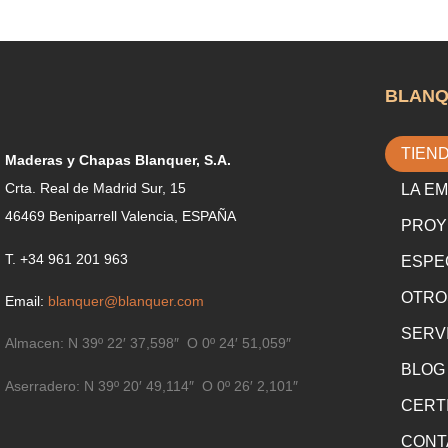
BLAN
TIEN
Maderas y Chapas Blanquer, S.A.
Crta. Real de Madrid Sur, 15
LA E
46469 Beniparrell Valencia, ESPAÑA
PROY
T. +34 961 201 963
ESPE
OTRO
Email:
blanquer@blanquer.com
SERV
Almacen:
N 39º 22′ 37,598″ O 0º 24′ 51,059″
BLOG
Aserradero:
N 39º 20′ 49,114″ O 0º 26′ 2,101″
CERT
CONT