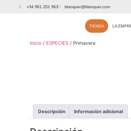
+34 961 201 963
blanquer@blanquer.com
TIENDA
LA EMPR
Inicio
/
ESPECIES
/ Primavera
Descripción
Información adicional