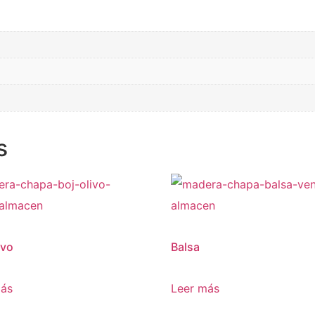
s
ivo
Balsa
más
Leer más