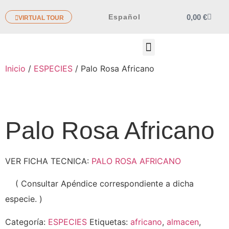
0,00
€
Español
VIRTUAL TOUR
OTROS PRODUCTOS
Inicio
/
ESPECIES
/ Palo Rosa Africano
Palo Rosa Africano
VER FICHA TECNICA:
PALO ROSA AFRICANO
( Consultar Apéndice correspondiente a dicha
especie. )
Categoría:
ESPECIES
Etiquetas:
africano
,
almacen
,