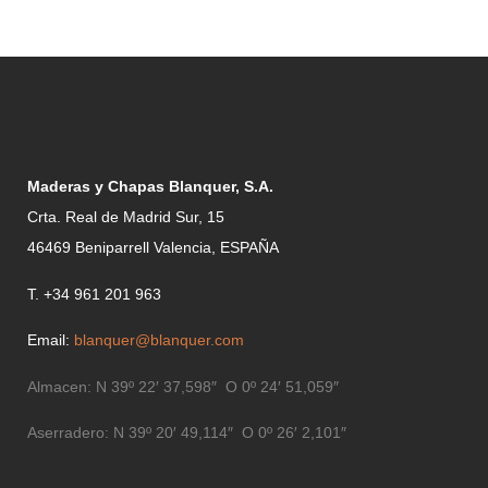
Maderas y Chapas Blanquer, S.A.
Crta. Real de Madrid Sur, 15
46469 Beniparrell Valencia, ESPAÑA
T. +34 961 201 963
Email:
blanquer@blanquer.com
Almacen:
N 39º 22′ 37,598″ O 0º 24′ 51,059″
Aserradero:
N 39º 20′ 49,114″ O 0º 26′ 2,101″