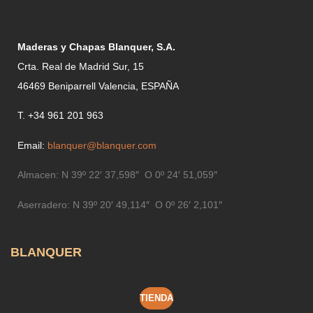
Maderas y Chapas Blanquer, S.A.
Crta. Real de Madrid Sur, 15
46469 Beniparrell Valencia, ESPAÑA
T. +34 961 201 963
Email:
blanquer@blanquer.com
Almacen:
N 39º 22′ 37,598″ O 0º 24′ 51,059″
Aserradero:
N 39º 20′ 49,114″ O 0º 26′ 2,101″
BLANQUER
TIENDA