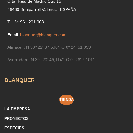
Crta. Real de Madrid Sur, 15
46469 Beniparrell Valencia, ESPAÑA
T. +34 961 201 963
Email:
blanquer@blanquer.com
Almacen:
N 39º 22′ 37,598″ O 0º 24′ 51,059″
Aserradero:
N 39º 20′ 49,114″ O 0º 26′ 2,101″
BLANQUER
TIENDA
LA EMPRESA
PROYECTOS
ESPECIES