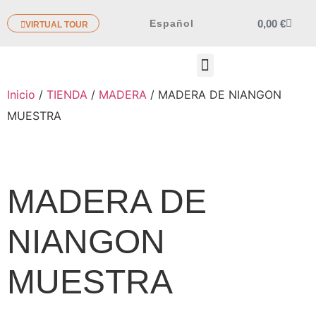
0,00
€
Español
VIRTUAL TOUR
OTROS PRODUCTOS
Inicio
/
TIENDA
/
MADERA
/ MADERA DE NIANGON
MUESTRA
MADERA DE
NIANGON
MUESTRA