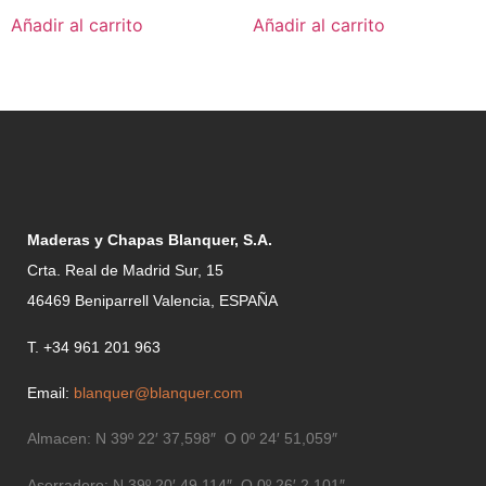
Añadir al carrito
Añadir al carrito
Maderas y Chapas Blanquer, S.A.
Crta. Real de Madrid Sur, 15
46469 Beniparrell Valencia, ESPAÑA
T. +34 961 201 963
Email:
blanquer@blanquer.com
Almacen:
N 39º 22′ 37,598″ O 0º 24′ 51,059″
Aserradero:
N 39º 20′ 49,114″ O 0º 26′ 2,101″