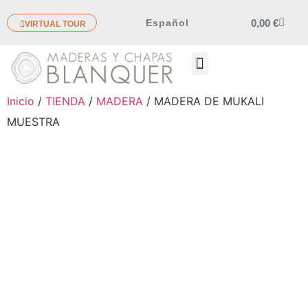
0,00
€
Español
VIRTUAL TOUR
OTROS PRODUCTOS
Inicio
/
TIENDA
/
MADERA
/ MADERA DE MUKALI
MUESTRA