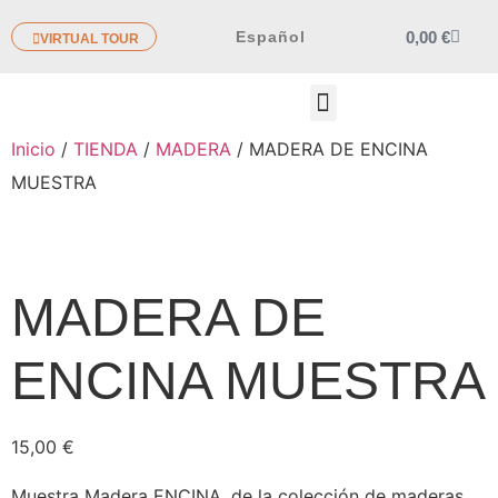
0,00
€
Español
VIRTUAL TOUR
OTROS PRODUCTOS
Inicio
/
TIENDA
/
MADERA
/ MADERA DE ENCINA
MUESTRA
MADERA DE
ENCINA MUESTRA
15,00
€
Muestra Madera ENCINA, de la colección de maderas