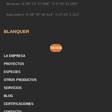
Almacen:
N 39º 22′ 37,598″ O 0º 24′ 51,059″
Aserradero:
N 39º 20′ 49,114″ O 0º 26′ 2,101″
BLANQUER
TIENDA
LA EMPRESA
PROYECTOS
ESPECIES
OTROS PRODUCTOS
SERVICIOS
BLOG
CERTIFICACIONES
CONTACTO