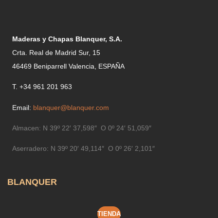
Maderas y Chapas Blanquer, S.A.
Crta. Real de Madrid Sur, 15
46469 Beniparrell Valencia, ESPAÑA
T. +34 961 201 963
Email:
blanquer@blanquer.com
Almacen:
N 39º 22′ 37,598″ O 0º 24′ 51,059″
Aserradero:
N 39º 20′ 49,114″ O 0º 26′ 2,101″
BLANQUER
TIENDA