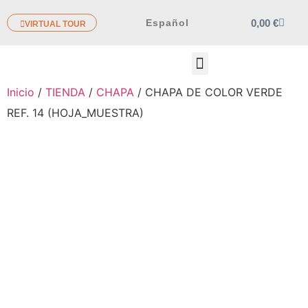
0,00
€
Español
VIRTUAL TOUR
OTROS PRODUCTOS
Inicio
/
TIENDA
/
CHAPA
/ CHAPA DE COLOR VERDE
REF. 14 (HOJA_MUESTRA)