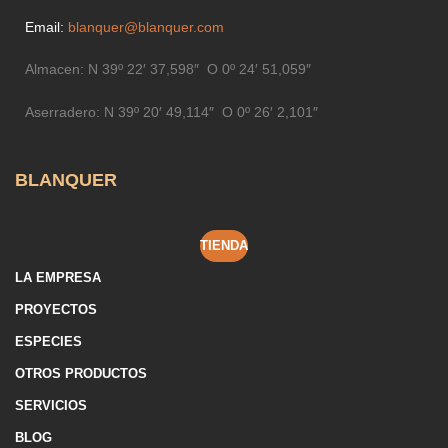
Email:
blanquer@blanquer.com
Almacen:
N 39º 22′ 37,598″ O 0º 24′ 51,059″
Aserradero:
N 39º 20′ 49,114″ O 0º 26′ 2,101″
BLANQUER
TIENDA
LA EMPRESA
PROYECTOS
ESPECIES
OTROS PRODUCTOS
SERVICIOS
BLOG