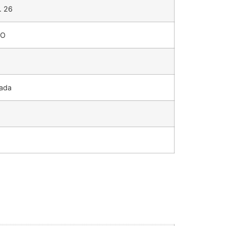
. 26
LO
tada