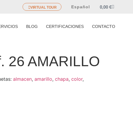
0,00
€
Español
VIRTUAL TOUR
ERVICIOS
BLOG
CERTIFICACIONES
CONTACTO
f. 26 AMARILLO
uetas:
almacen
,
amarillo
,
chapa
,
color
,