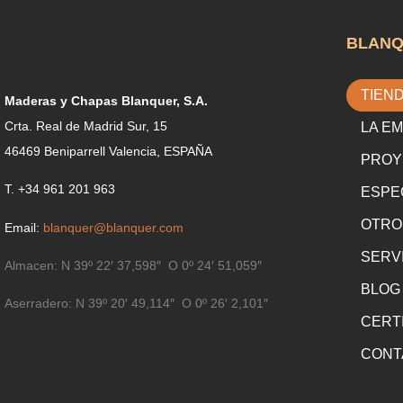
BLAN
TIEN
Maderas y Chapas Blanquer, S.A.
Crta. Real de Madrid Sur, 15
LA E
46469 Beniparrell Valencia, ESPAÑA
PROY
T. +34 961 201 963
ESPE
OTRO
Email:
blanquer@blanquer.com
SERV
Almacen:
N 39º 22′ 37,598″ O 0º 24′ 51,059″
BLOG
Aserradero:
N 39º 20′ 49,114″ O 0º 26′ 2,101″
CERT
CONT