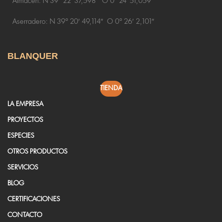
Almacen:
N 39º 22′ 37,598″ O 0º 24′ 51,059″
Aserradero:
N 39º 20′ 49,114″ O 0º 26′ 2,101″
BLANQUER
TIENDA
LA EMPRESA
PROYECTOS
ESPECIES
OTROS PRODUCTOS
SERVICIOS
BLOG
CERTIFICACIONES
CONTACTO