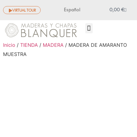
0,00
€
Español
VIRTUAL TOUR
OTROS PRODUCTOS
Inicio
/
TIENDA
/
MADERA
/ MADERA DE AMARANTO
MUESTRA