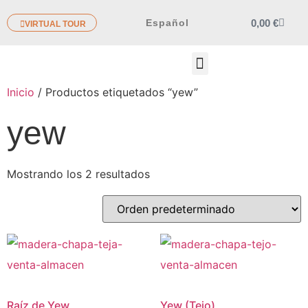
0,00
€
Español
VIRTUAL TOUR
OTROS PRODUCTOS
Inicio
/ Productos etiquetados “yew”
yew
Mostrando los 2 resultados
Raíz de Yew
Yew (Tejo)