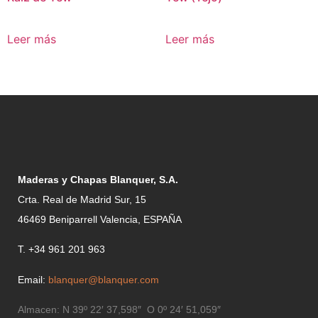
Leer más
Leer más
Maderas y Chapas Blanquer, S.A.
Crta. Real de Madrid Sur, 15
46469 Beniparrell Valencia, ESPAÑA
T. +34 961 201 963
Email:
blanquer@blanquer.com
Almacen:
N 39º 22′ 37,598″ O 0º 24′ 51,059″