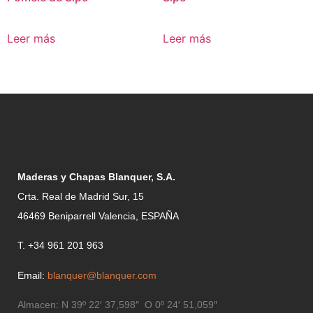
Leer más
Leer más
Maderas y Chapas Blanquer, S.A.
Crta. Real de Madrid Sur, 15
46469 Beniparrell Valencia, ESPAÑA
T. +34 961 201 963
Email:
blanquer@blanquer.com
Almacen:
N 39º 22′ 37,598″ O 0º 24′ 51,059″