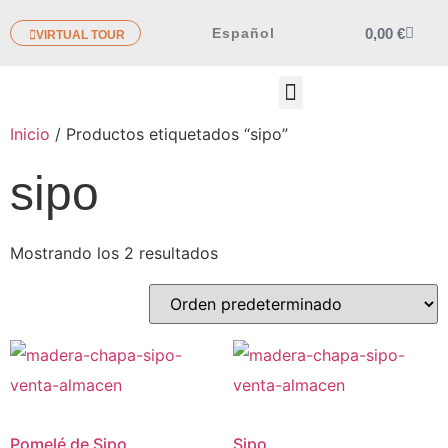
0,00
€
Español
VIRTUAL TOUR
OTROS PRODUCTOS
Inicio
/ Productos etiquetados “sipo”
sipo
Mostrando los 2 resultados
Pomelé de Sipo
Sipo