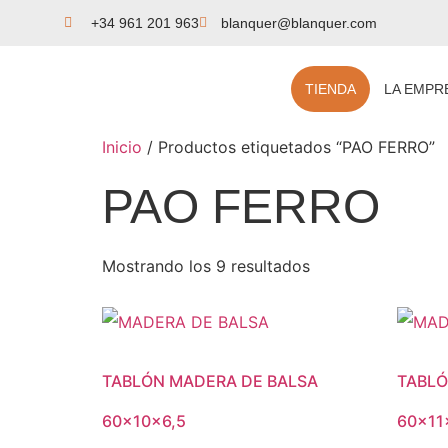
+34 961 201 963
blanquer@blanquer.com
TIENDA
LA EMPR
Inicio
/ Productos etiquetados “PAO FERRO”
PAO FERRO
Mostrando los 9 resultados
TABLÓN MADERA DE BALSA
TABLÓ
60x10x6,5
60x11