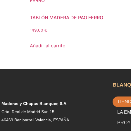
TABLÓN MADERA DE PAO FERRO
149,00
€
Añadir al carrito
BLAN
TIEN
Maderas y Chapas Blanquer, S.A.
Crta. Real de Madrid Sur, 15
LA E
46469 Beniparrell Valencia, ESPAÑA
PROY