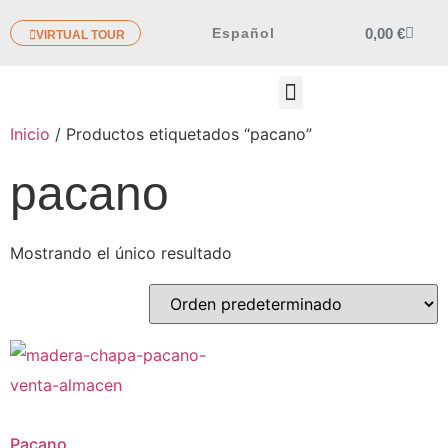
0,00
€
Español
VIRTUAL TOUR
OTROS PRODUCTOS
Inicio
/ Productos etiquetados “pacano”
pacano
Mostrando el único resultado
Pacano