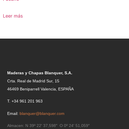
Leer más
Maderas y Chapas Blanquer, S.A.
Crta. Real de Madrid Sur, 15
46469 Beniparrell Valencia, ESPAÑA
T. +34 961 201 963
Email:
blanquer@blanquer.com
Almacen:
N 39º 22′ 37,598″ O 0º 24′ 51,059″