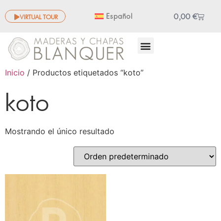
0,00
€
Español
VIRTUAL TOUR
OTROS PRODUCTOS
Inicio
/ Productos etiquetados “koto”
koto
Mostrando el único resultado