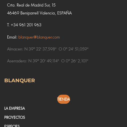
Crta. Real de Madrid Sur, 15
46469 Beniparrell Valencia, ESPAÑA
T. +34 961 201 963
Email:
blanquer@blanquer.com
Almacen:
N 39º 22′ 37,598″ O 0º 24′ 51,059″
Aserradero:
N 39º 20′ 49,114″ O 0º 26′ 2,101″
BLANQUER
TIENDA
LA EMPRESA
PROYECTOS
ESPECIES