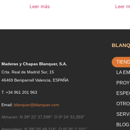
Leer más
Leer 
BLAN
TIEN
Maderas y Chapas Blanquer, S.A.
Crta. Real de Madrid Sur, 15
LA E
46469 Beniparrell Valencia, ESPAÑA
PROY
T. +34 961 201 963
ESPE
OTRO
Email:
blanquer@blanquer.com
SERV
Almacen:
N 39º 22′ 37,598″ O 0º 24′ 51,059″
BLOG
Aserradero:
N 39º 20′ 49,114″ O 0º 26′ 2,101″