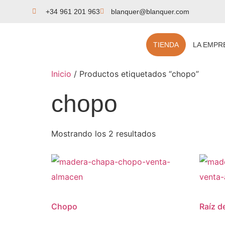
+34 961 201 963
blanquer@blanquer.com
TIENDA
LA EMPR
Inicio
/ Productos etiquetados “chopo”
chopo
Mostrando los 2 resultados
Chopo
Raíz d