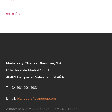
Leer más
Maderas y Chapas Blanquer, S.A.
Crta. Real de Madrid Sur, 15
46469 Beniparrell Valencia, ESPAÑA
T. +34 961 201 963
Email:
blanquer@blanquer.com
Almacen:
N 39º 22′ 37,598″ O 0º 24′ 51,059″