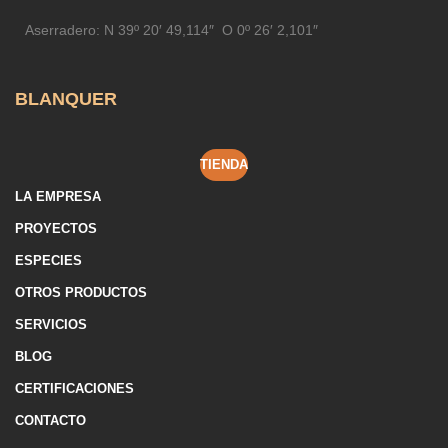
Aserradero:
N 39º 20′ 49,114″ O 0º 26′ 2,101″
BLANQUER
TIENDA
LA EMPRESA
PROYECTOS
ESPECIES
OTROS PRODUCTOS
SERVICIOS
BLOG
CERTIFICACIONES
CONTACTO