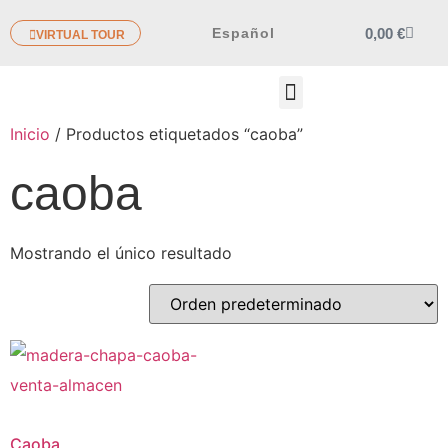
0,00
€
Español
VIRTUAL TOUR
OTROS PRODUCTOS
Inicio
/ Productos etiquetados “caoba”
caoba
Mostrando el único resultado
Caoba