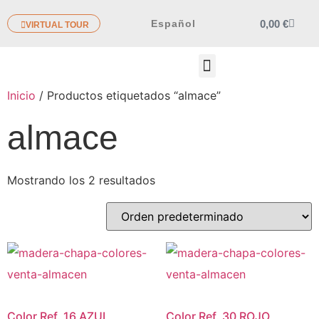
0,00
€
Español
VIRTUAL TOUR
OTROS PRODUCTOS
Inicio
/ Productos etiquetados “almace”
almace
Mostrando los 2 resultados
Color Ref. 16 AZUL
Color Ref. 30 ROJO