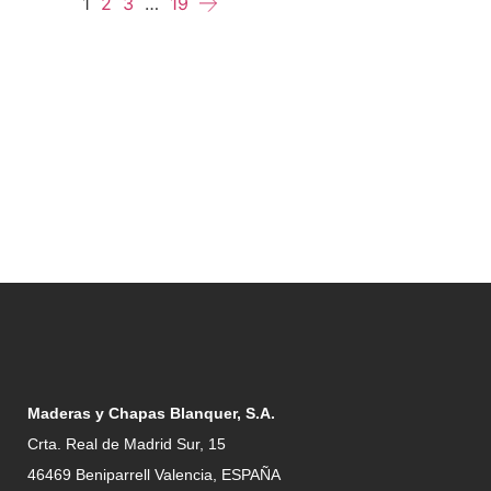
1
2
3
…
19
Maderas y Chapas Blanquer, S.A.
Crta. Real de Madrid Sur, 15
46469 Beniparrell Valencia, ESPAÑA