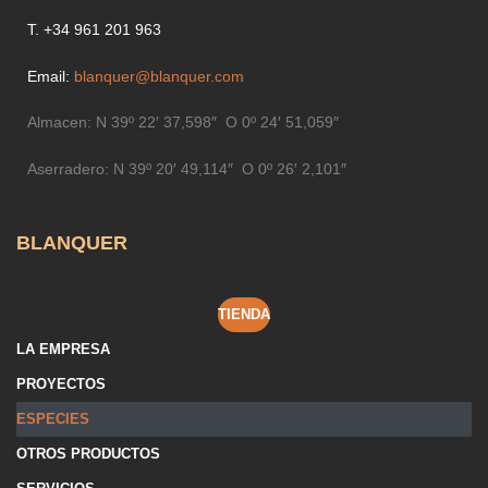
T. +34 961 201 963
Email:
blanquer@blanquer.com
Almacen:
N 39º 22′ 37,598″ O 0º 24′ 51,059″
Aserradero:
N 39º 20′ 49,114″ O 0º 26′ 2,101″
BLANQUER
TIENDA
LA EMPRESA
PROYECTOS
ESPECIES
OTROS PRODUCTOS