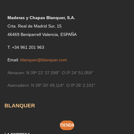
Maderas y Chapas Blanquer, S.A.
Crta. Real de Madrid Sur, 15
46469 Beniparrell Valencia, ESPAÑA
T. +34 961 201 963
Email:
blanquer@blanquer.com
Almacen:
N 39º 22′ 37,598″ O 0º 24′ 51,059″
Aserradero:
N 39º 20′ 49,114″ O 0º 26′ 2,101″
BLANQUER
TIENDA