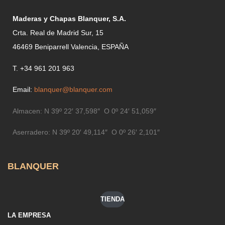
Maderas y Chapas Blanquer, S.A.
Crta. Real de Madrid Sur, 15
46469 Beniparrell Valencia, ESPAÑA
T. +34 961 201 963
Email:
blanquer@blanquer.com
Almacen:
N 39º 22′ 37,598″ O 0º 24′ 51,059″
Aserradero:
N 39º 20′ 49,114″ O 0º 26′ 2,101″
BLANQUER
TIENDA
LA EMPRESA