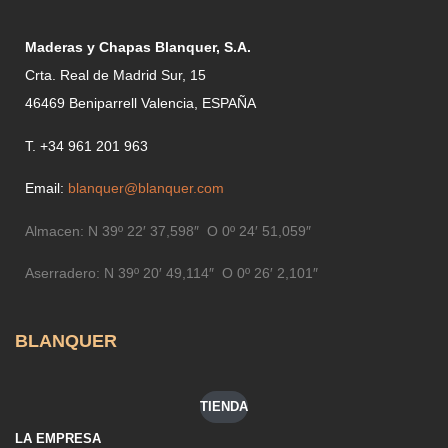
Maderas y Chapas Blanquer, S.A.
Crta. Real de Madrid Sur, 15
46469 Beniparrell Valencia, ESPAÑA
T. +34 961 201 963
Email:
blanquer@blanquer.com
Almacen:
N 39º 22′ 37,598″ O 0º 24′ 51,059″
Aserradero:
N 39º 20′ 49,114″ O 0º 26′ 2,101″
BLANQUER
TIENDA
LA EMPRESA